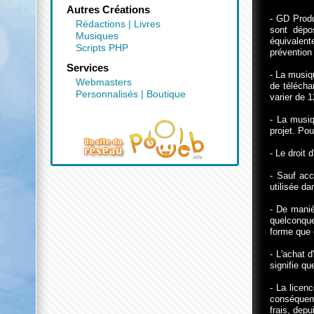
Autres Créations
- GD Produ
Rédactions
|
Livres
sont dépo
Musiques
équivalen
Scripts PHP
prévention 
Services
- La musiq
Webmasters
de télécha
Personnalisés
|
Boutique
varier de 
- La musiq
projet. Po
- Le droit 
- Sauf acc
utilisée da
- De maniè
quelconque
forme que 
- L'achat 
signifie q
- La licen
conséquenc
frais, dep