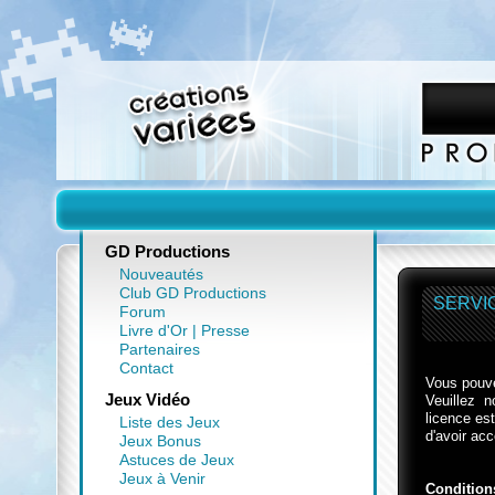
GD Productions
Nouveautés
Club GD Productions
SERVI
Forum
Livre d'Or
|
Presse
Partenaires
Contact
Vous pouvez
Jeux Vidéo
Veuillez 
licence es
Liste des Jeux
d'avoir acc
Jeux Bonus
Astuces de Jeux
Jeux à Venir
Condition