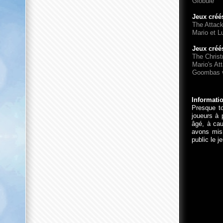
Globule
Jeux créé
The Attac
Mario et Lu
Jeux créé
The Chris
Mario's At
Goombas v
Informati
Presque to
joueurs à 
âgé, à cau
avons mis 
public le j