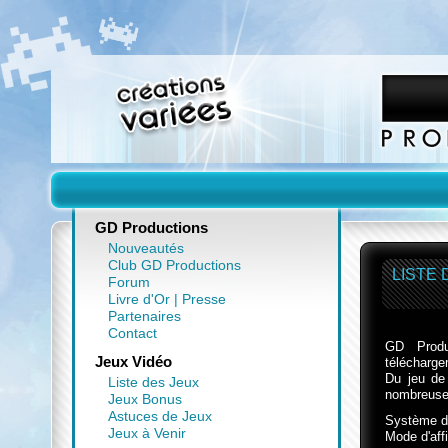
GD Productions
Nouveautés
Club GD Productions
LISTE 
Forum
Livre d'Or
|
Presse
Partenaires
Contact
GD Produ
Jeux Vidéo
télécharge
Du jeu de
Liste des Jeux
nombreuses
Jeux Bonus
Astuces de Jeux
Système d
Jeux à Venir
Mode d'aff