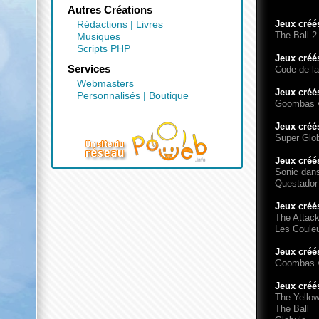
Autres Créations
Rédactions
|
Livres
Jeux créé
The Ball 2
Musiques
Scripts PHP
Jeux créé
Services
Code de la
Webmasters
Jeux créé
Personnalisés
|
Boutique
Goombas vs
Jeux créé
Super Glo
Jeux créé
Sonic dans
Questador
Jeux créé
The Attack
Les Couleu
Jeux créé
Goombas vs
Jeux créé
The Yello
The Ball