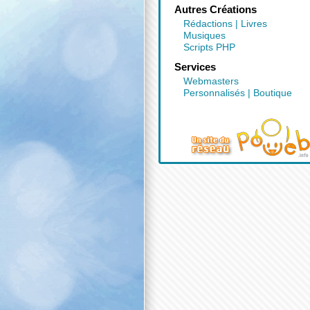
Autres Créations
Rédactions
|
Livres
Musiques
Scripts PHP
Services
Webmasters
Personnalisés
|
Boutique