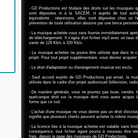
- GD Productions est titulaire des droits sur les musiques qu
sont déposées ni à la SACEM, ni auprès de tout autre
équivalente ; néanmoins, elles sont déposées chez un hu
prévention de toute utilisation abusive par une tierce personn
- La musique achetée vous sera fournie immédiatement après 
de téléchargement. Il s'agira d'un fichier mp3 avec un taux 
varier de 128 Kb/s à 320 Kb/s.
- La musique achetée ne pourra être utilisée que dans le c
projet. Pour tout projet supplémentaire, vous devrez acquérir
- Le droit d'adaptation ou d'arrangement musical est exclu.
- Sauf accord exprès de GD Productions par email, la mus
utilisée dans le cadre d'un projet audiovisuel (télévision, radio
- De manière générale, vous ne pourrez pas louer, vendre, t
quelconque droit sur la musique dont vous aurez acquis l
forme que ce soit.
- L'achat d'une musique ne vous donne pas un droit d'exclusi
signifie que plusieurs clients peuvent acheter la même musiq
- La licence liée à la musique achetée est valable sans limi
conséquence, tout fichier égaré pourra à nouveau être té
frais, depuis la page des musiques de GD Productions.