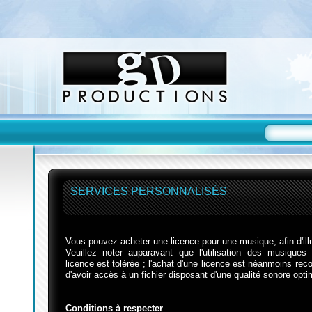
SERVICES PERSONNALISÉS
Vous pouvez acheter une licence pour une musique, afin d'illus
Veuillez noter auparavant que l'utilisation des musique
licence est tolérée ; l'achat d'une licence est néanmoins re
d'avoir accès à un fichier disposant d'une qualité sonore opti
Conditions à respecter