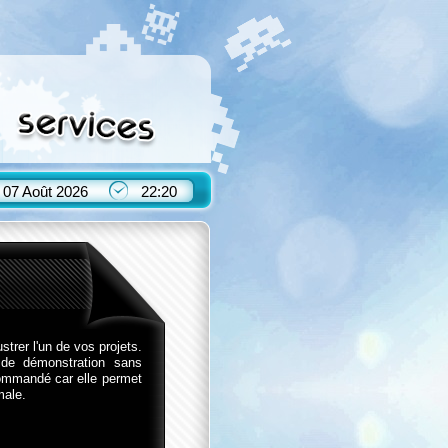
07 Août 2026
22:20
trer l'un de vos projets.
s de démonstration sans
commandé car elle permet
male.