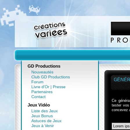
GD Productions
Nouveautés
Club GD Productions
GÉNÉR
Forum
Livre d'Or
|
Presse
Partenaires
Contact
Ce généra
Jeux Vidéo
tester vos
concevez 
Liste des Jeux
Jeux Bonus
Astuces de Jeux
Jeux à Venir