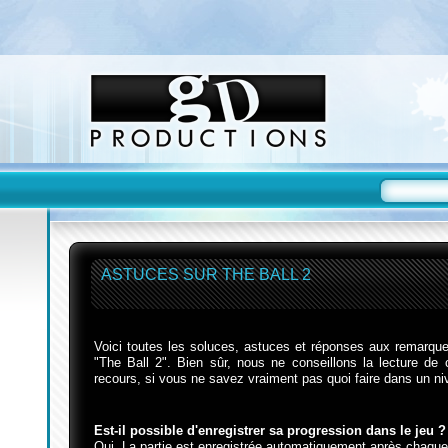
ASTUCES SUR THE BALL 2
Voici toutes les soluces, astuces et réponses aux remarques
"The Ball 2". Bien sûr, nous ne conseillons la lecture de 
recours, si vous ne savez vraiment pas quoi faire dans un ni
Est-il possible d'enregistrer sa progression dans le jeu ?
Oui. La partie est enregistrée automatiquement après chaque 