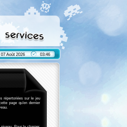
07 Août 2026
03:46
 répertoriées sur le jeu
cette page qu'en dernier
veau.
niveau. Pour la charger,