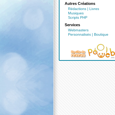
Autres Créations
Rédactions
|
Livres
Musiques
Scripts PHP
Services
Webmasters
Personnalisés
|
Boutique