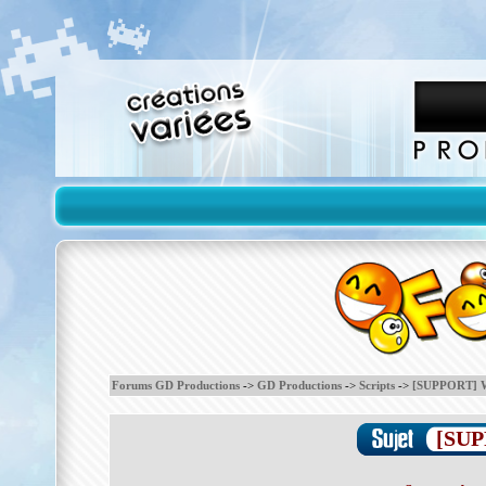
Forums GD Productions
->
GD Productions
->
Scripts
->
[SUPPORT] W
[SUP