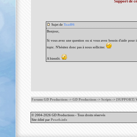
Support de ce
Sujet de
Toad06
Bonjour,
Si vous avez une question ou si vous avez besoin d'aide pour in
topic. N'hésitez donc pas à nous solliciter.
A bientôt.
Forums GD Productions
->
GD Productions
->
Scripts
->
[SUPPORT] W
© 2004-2026 GD Productions - Tous droits réservés
Site édité par
Poweb.info